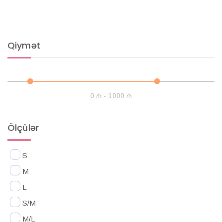
Qiymət
0 ₼ - 1000 ₼
Ölçülər
S
M
L
S/M
M/L