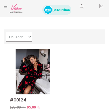
TOGGLE
NAVIGATION
Çatdırılma
#00124
175.00 ₼
95.00 ₼