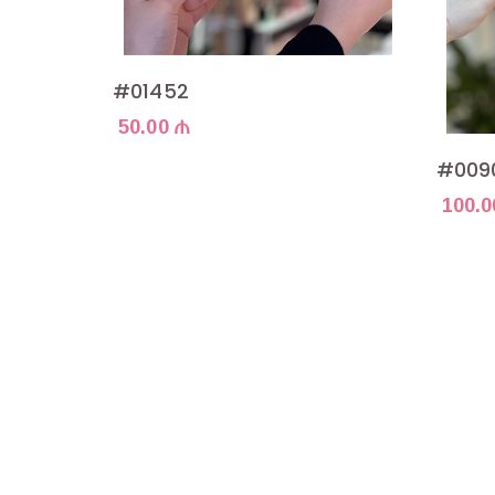
#01452
50.00 ₼
#009
100.0