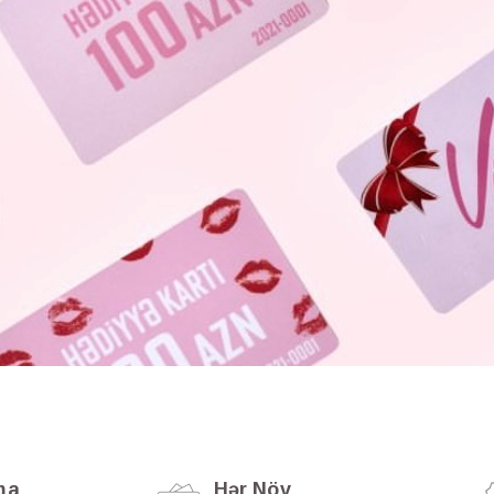
ma
Hər Növ