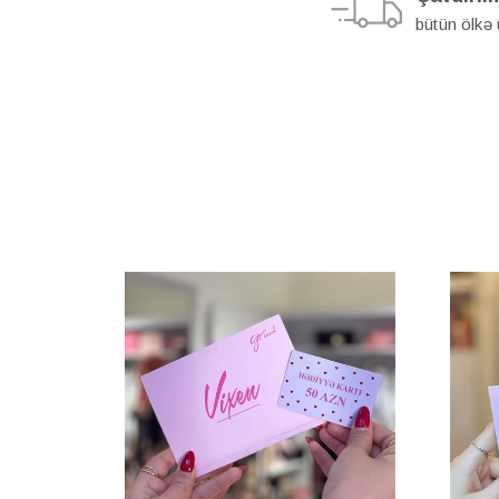
bütün ölkə