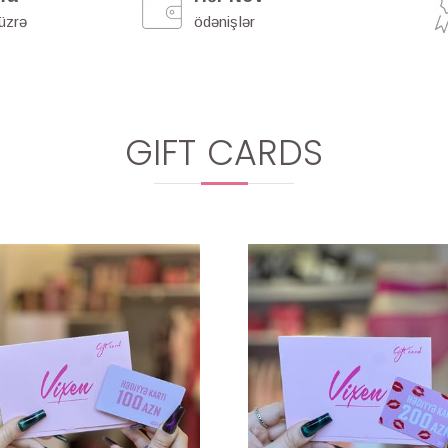
 üzrə
ödənişlər
GIFT CARDS