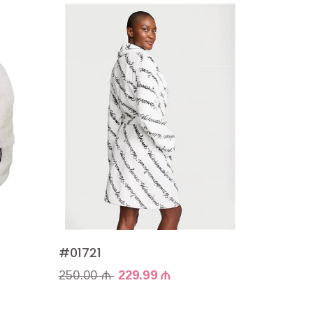
#01721
250.00 ₼
229.99 ₼
#01708
150.00 