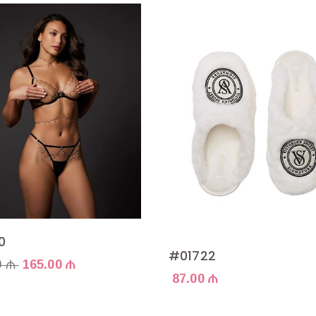
0
#01722
0 ₼
165.00 ₼
87.00 ₼