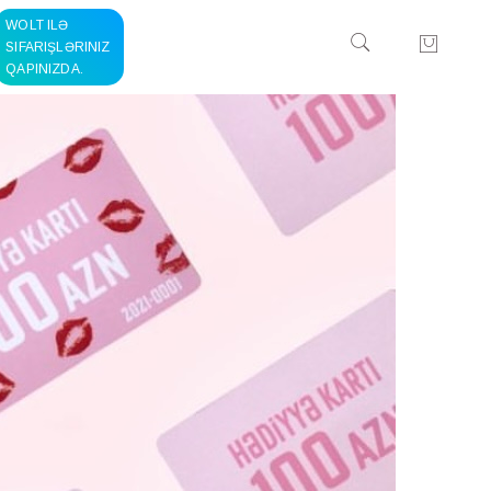
WOLT ILƏ
SIFARIŞLƏRINIZ
QAPINIZDA.