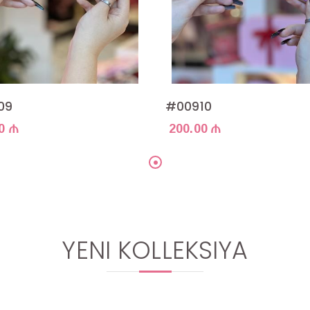
09
#00910
0 ₼
200.00 ₼
YENI KOLLEKSIYA