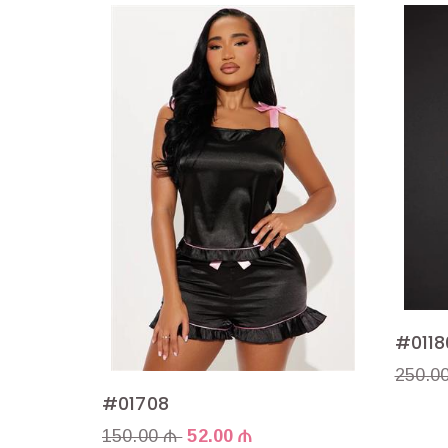
#0118
250.0
#01708
150.00 ₼
52.00 ₼