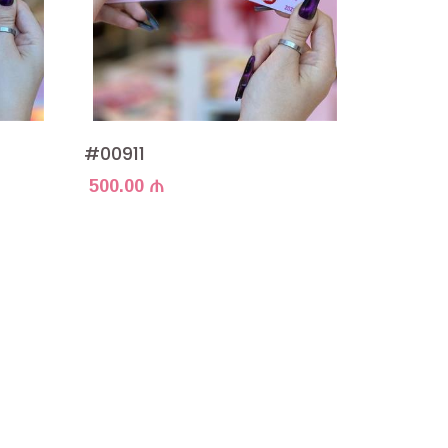
#01452
50.00 ₼
#00911
500.00 ₼